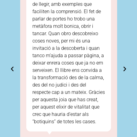
de llegir, amb exemples que
Et
faciliten la comprensió. El fet de
fe
lo
parlar de portes ho trobo una
en
metàfora molt bonica, obrir i
d'
e
tancar. Quan obro descobreixo
bo
coses noves, per mi és una
pa
invitació a la descoberta i quan
ll
tanco m’ajuda a passar pàgina, a
po
deixar enrera coses que ja no em
serveixen. El llibre ens convida a
la transformació des de la calma,
S
des del no judici i des del
respecte cap a un mateix. Gràcies
per aquesta joia que has creat,
per aquest elixir de vitalitat que
crec que hauria d’estar als
“botiquins” de totes les cases.