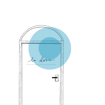
5- La dosis
En todas las patologías
hay déficit o exceso