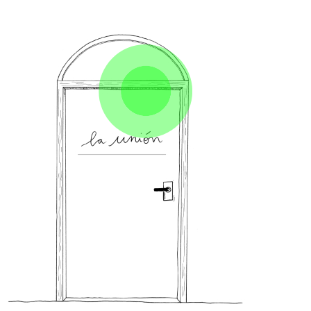
4- La unión
El corazón y
el s. cardiovascular físico y
emocional