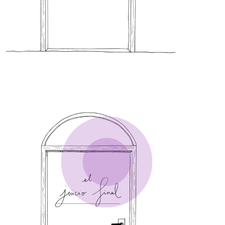
7- El juicio final
Te reconoces en el aroma
que dejarás al irte y
que inhalarán los que
permanezcan al recordar.