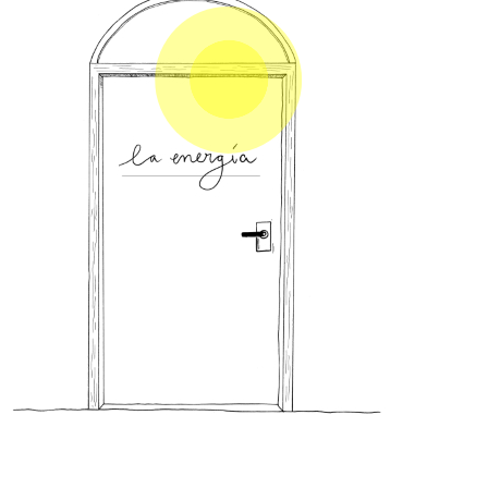
3- La energía
Las tres nutriciones
de los seres humanos
y como atenderlas