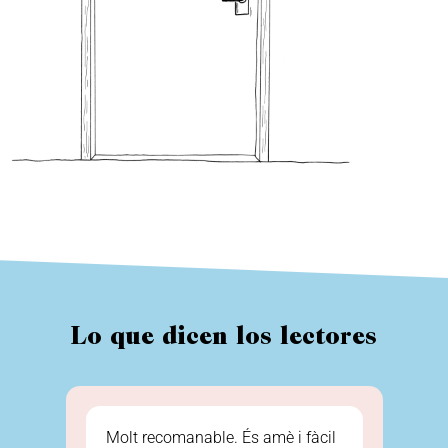
Lo que dicen los lectores
 Se
Molt recomanable. És amè i fàcil
Un