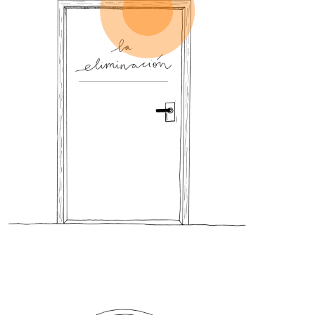
2- La eliminación
El estrés y
los bloqueos renales