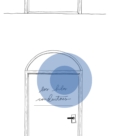
6- Los hilos conductores
El mismo malestar
desde diferentes planos